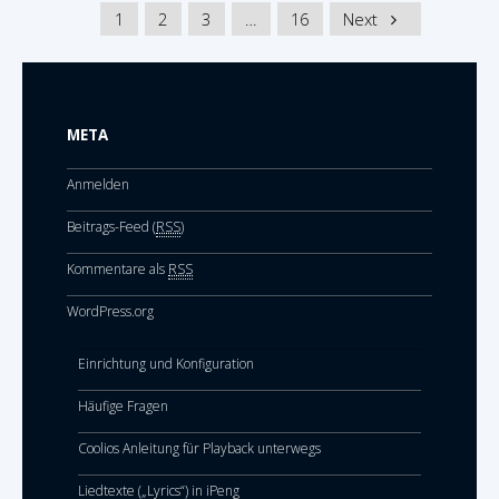
1
2
3
…
16
Next
META
Anmelden
Beitrags-Feed (
RSS
)
Kommentare als
RSS
WordPress.org
Einrichtung und Konfiguration
Häufige Fragen
Coolios Anleitung für Playback unterwegs
Liedtexte („Lyrics“) in iPeng