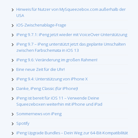
Hinweis für Nutzer von MySqueezebox.com außerhalb der
USA
iOS-Zwischenablage-Frage
iPeng 9.7.1: iPeng jetzt wieder mit VoiceOver-Unterstützung
iPeng 9.7 – iPeng unterstützt jetzt das geplante Umschalten
zwischen Farbschemata in iOS 13
iPeng 9.6: Veränderung im großen Rahmen!
Eine neue Zeit für die Uhr!
iPeng 9.4: Unterstützung von iPhone X
Danke, iPeng Classic (für iPhone)!
iPeng ist bereit für iOS 11 – Verwende Deine
Squeezeboxen weiterhin mit iPhone und iPad
Sommernews von iPeng
Spotify
iPeng Upgrade Bundles – Dein Weg zur 64-Bit-Kompatibilität