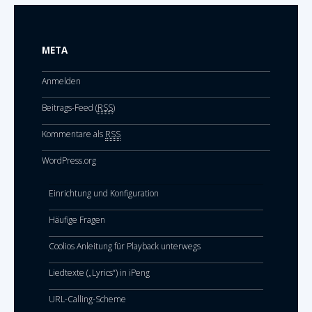
META
Anmelden
Beitrags-Feed (
RSS
)
Kommentare als
RSS
WordPress.org
Einrichtung und Konfiguration
Häufige Fragen
Coolios Anleitung für Playback unterwegs
Liedtexte („Lyrics“) in iPeng
URL-Calling-Scheme