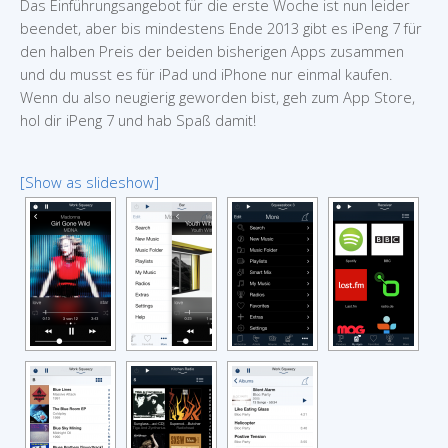
Das Einführungsangebot für die erste Woche ist nun leider
beendet, aber bis mindestens Ende 2013 gibt es iPeng 7 für
den halben Preis der beiden bisherigen Apps zusammen
und du musst es für iPad und iPhone nur einmal kaufen.
Wenn du also neugierig geworden bist, geh zum App Store,
hol dir iPeng 7 und hab Spaß damit!
[Show as slideshow]