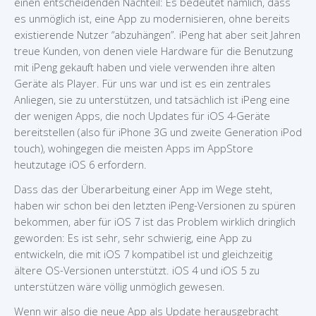
einen entscheidenden Nachteil: Es bedeutet nämlich, dass
es unmöglich ist, eine App zu modernisieren, ohne bereits
existierende Nutzer “abzuhängen”. iPeng hat aber seit Jahren
treue Kunden, von denen viele Hardware für die Benutzung
mit iPeng gekauft haben und viele verwenden ihre alten
Geräte als Player. Für uns war und ist es ein zentrales
Anliegen, sie zu unterstützen, und tatsächlich ist iPeng eine
der wenigen Apps, die noch Updates für iOS 4-Geräte
bereitstellen (also für iPhone 3G und zweite Generation iPod
touch), wohingegen die meisten Apps im AppStore
heutzutage iOS 6 erfordern.
Dass das der Überarbeitung einer App im Wege steht,
haben wir schon bei den letzten iPeng-Versionen zu spüren
bekommen, aber für iOS 7 ist das Problem wirklich dringlich
geworden: Es ist sehr, sehr schwierig, eine App zu
entwickeln, die mit iOS 7 kompatibel ist und gleichzeitig
ältere OS-Versionen unterstützt. iOS 4 und iOS 5 zu
unterstützen wäre völlig unmöglich gewesen.
Wenn wir also die neue App als Update herausgebracht