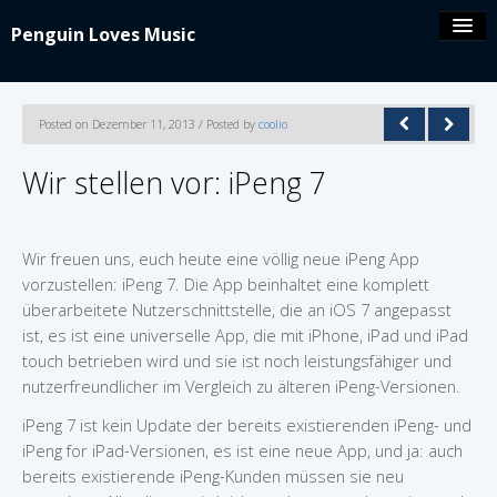
Penguin Loves Music
Coolio’s blog
Posted on Dezember 11, 2013 / Posted by
coolio
iPeng 9
Wir stellen vor: iPeng 7
iPeng Party
Wir freuen uns, euch heute eine völlig neue iPeng App
vorzustellen: iPeng 7. Die App beinhaltet eine komplett
iPeng ue
überarbeitete Nutzerschnittstelle, die an iOS 7 angepasst
ist, es ist eine universelle App, die mit iPhone, iPad und iPad
iPeng Classic
touch betrieben wird und sie ist noch leistungsfähiger und
nutzerfreundlicher im Vergleich zu älteren iPeng-Versionen.
About/Contact
iPeng 7 ist kein Update der bereits existierenden iPeng- und
iPeng for iPad-Versionen, es ist eine neue App, und ja: auch
bereits existierende iPeng-Kunden müssen sie neu