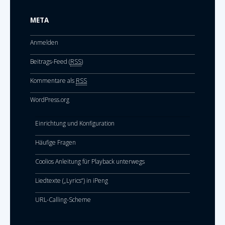
META
Anmelden
Beitrags-Feed (
RSS
)
Kommentare als
RSS
WordPress.org
Einrichtung und Konfiguration
Häufige Fragen
Coolios Anleitung für Playback unterwegs
Liedtexte („Lyrics“) in iPeng
URL-Calling-Scheme