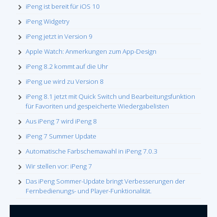
iPeng ist bereit für iOS 10
iPeng Widgetry
iPeng jetzt in Version 9
Apple Watch: Anmerkungen zum App-Design
iPeng 8.2 kommt auf die Uhr
iPeng ue wird zu Version 8
iPeng 8.1 jetzt mit Quick Switch und Bearbeitungsfunktion
für Favoriten und gespeicherte Wiedergabelisten
Aus iPeng 7 wird iPeng 8
iPeng 7 Summer Update
Automatische Farbschemawahl in iPeng 7.0.3
Wir stellen vor: iPeng 7
Das iPeng Sommer-Update bringt Verbesserungen der
Fernbedienungs- und Player-Funktionalität.