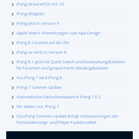
iPeng ist bereit für iOS 10
iPeng Widgetry
iPeng jetzt in Version 9
Apple Watch: Anmerkungen zum App-Design
iPeng 8.2 kommt auf die Uhr
iPeng ue wird zu Version 8
iPeng 8.1 jetzt mit Quick Switch und Bearbeitungsfunktion
für Favoriten und gespeicherte Wiedergabelisten
Aus iPeng 7 wird iPeng 8
iPeng 7 Summer Update
Automatische Farbschemawahl in iPeng 7.0.3
Wir stellen vor: iPeng 7
Das iPeng Sommer-Update bringt Verbesserungen der
Fernbedienungs- und Player-Funktionalität.