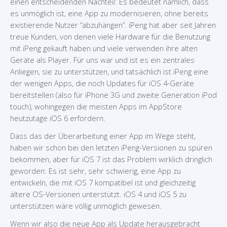
einen entscheidenden Nachteil: Es bedeutet nämlich, dass
es unmöglich ist, eine App zu modernisieren, ohne bereits
existierende Nutzer “abzuhängen”. iPeng hat aber seit Jahren
treue Kunden, von denen viele Hardware für die Benutzung
mit iPeng gekauft haben und viele verwenden ihre alten
Geräte als Player. Für uns war und ist es ein zentrales
Anliegen, sie zu unterstützen, und tatsächlich ist iPeng eine
der wenigen Apps, die noch Updates für iOS 4-Geräte
bereitstellen (also für iPhone 3G und zweite Generation iPod
touch), wohingegen die meisten Apps im AppStore
heutzutage iOS 6 erfordern.
Dass das der Überarbeitung einer App im Wege steht,
haben wir schon bei den letzten iPeng-Versionen zu spüren
bekommen, aber für iOS 7 ist das Problem wirklich dringlich
geworden: Es ist sehr, sehr schwierig, eine App zu
entwickeln, die mit iOS 7 kompatibel ist und gleichzeitig
ältere OS-Versionen unterstützt. iOS 4 und iOS 5 zu
unterstützen wäre völlig unmöglich gewesen.
Wenn wir also die neue App als Update herausgebracht