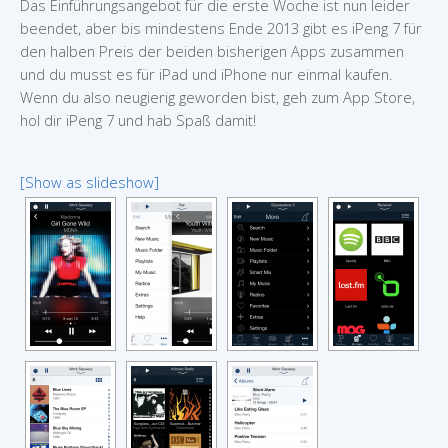
Das Einführungsangebot für die erste Woche ist nun leider
beendet, aber bis mindestens Ende 2013 gibt es iPeng 7 für
den halben Preis der beiden bisherigen Apps zusammen
und du musst es für iPad und iPhone nur einmal kaufen.
Wenn du also neugierig geworden bist, geh zum App Store,
hol dir iPeng 7 und hab Spaß damit!
[Show as slideshow]