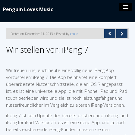
Penguin Loves Music
Coolio’s blog
Posted on Dezember 11, 2013 / Posted by
coolio
iPeng 9
Wir stellen vor: iPeng 7
iPeng Party
Wir freuen uns, euch heute eine völlig neue iPeng App
vorzustellen: iPeng 7. Die App beinhaltet eine komplett
iPeng ue
überarbeitete Nutzerschnittstelle, die an iOS 7 angepasst
ist, es ist eine universelle App, die mit iPhone, iPad und iPad
iPeng Classic
touch betrieben wird und sie ist noch leistungsfähiger und
nutzerfreundlicher im Vergleich zu älteren iPeng-Versionen.
About/Contact
iPeng 7 ist kein Update der bereits existierenden iPeng- und
iPeng for iPad-Versionen, es ist eine neue App, und ja: auch
bereits existierende iPeng-Kunden müssen sie neu