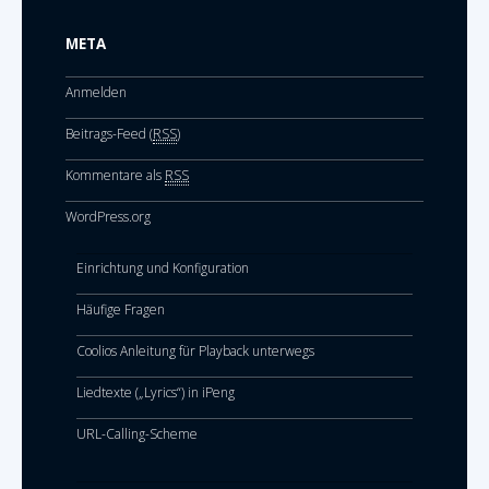
META
Anmelden
Beitrags-Feed (
RSS
)
Kommentare als
RSS
WordPress.org
Einrichtung und Konfiguration
Häufige Fragen
Coolios Anleitung für Playback unterwegs
Liedtexte („Lyrics“) in iPeng
URL-Calling-Scheme